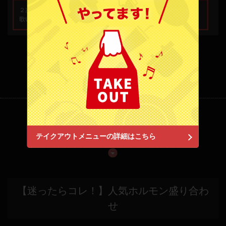
２次会にいかが？ 野毛のカラオケスナック徒歩５秒！ ２時間飲み
Ｂ級 センター 野毛☆大夢 （タイム）
歌い放題で１名様￥3000税込
神奈川県横浜市中区野毛町２-79番地
https://noge-taimu.owst.jp/
お店情報をコピー
もっと見る
(3)
料理
閉じる
テイクアウトメニューの詳細はこちら
【迷ったらコレ！】人気ホルモン盛り合わ
せ