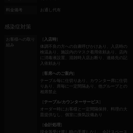
料金備考
お通し代有
感染症対策
お客様への取り
[
入店時
]
組み
体調不良の方への自粛呼びかけあり
入店時の
検温あり
施設内のマスク着用依頼あり
店内
に消毒液設置
混雑時入店お断り
連絡先の記
入依頼あり
[
客席へのご案内
]
テーブル毎に仕切りあり
カウンター席に仕切
りあり
席毎に一定間隔あり
他グループとの
相席禁止
[
テーブル/カウンターサービス
]
オーダー時にお客様と一定間隔保持
料理の大
皿提供なし
個室に換気設備あり
[
会計処理
]
現金等受け渡し時の手渡しなし
会計スペース