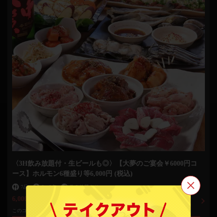
〈3H飲み放題付・生ビールも◎〉【大夢のご宴会￥6000円コ
ース】ホルモン6種盛り等6,000円 (税込)
7品
2
～
8名
飲み放題あり
6,000円
(税込)
この店舗情報をシェアする
このコースで使えるクーポン