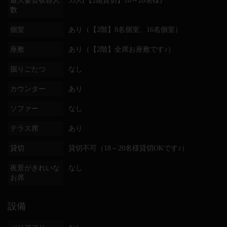
最大宴会収容人
35人(【2階貸切】18～20名様)
数
個室
あり（【2階】8名個室、16名個室）
座敷
あり（【2階】全席お座敷です♪）
掘りごたつ
なし
カウンター
あり
ソファー
なし
テラス席
あり
貸切
貸切不可（18～20名様貸切OKです♪）
夜景がきれいな
なし
お席
設備