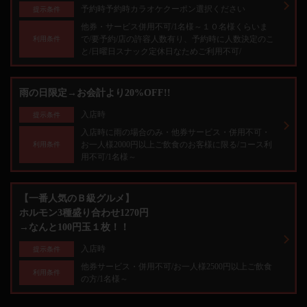
予約時予約時カラオケクーポン選択ください
提示条件
他券・サービス併用不可/1名様～１０名様くらいま
で/要予約/店の許容人数有り、予約時に人数決定のこ
利用条件
と/日曜日スナック定休日なためご利用不可/
雨の日限定→お会計より20%OFF!!
入店時
提示条件
入店時に雨の場合のみ・他券サービス・併用不可・
お一人様2000円以上ご飲食のお客様に限る/コース利
利用条件
用不可/1名様～
【一番人気のＢ級グルメ】
ホルモン3種盛り合わせ1270円
→なんと100円玉１枚！！
入店時
提示条件
他券サービス・併用不可/お一人様2500円以上ご飲食
利用条件
の方/1名様～