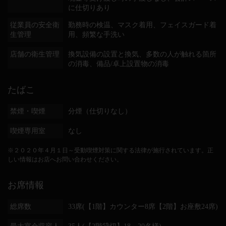
に仕切りあり
従業員の安全衛
勤務時の検温
マスク着用
フェイスガード着
生管理
用
頻繁な手洗い
店舗の衛生管理
換気設備の設置と換気
多数の人が触れる箇所
の消毒
備品/卓上設置物の消毒
たばこ
禁煙・喫煙
分煙（仕切りなし）
喫煙専用室
なし
※２０２０年４月１日～受動喫煙対策に関する法律が施行されています。正
しい情報はお店へお問い合わせください。
お席情報
総席数
33席(【1階】カウンター8席【2階】お座敷24席)