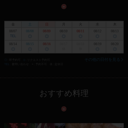
金
土
日
月
火
水
木
08/07
08/08
08/09
08/10
08/11
08/12
08/13
TEL
◎
◎
◎
◎
◎
◎
08/14
08/15
08/16
08/17
08/18
08/19
08/20
◎
◎
◎
休
休
◎
◎
その他の日付を見る
◎
即予約可
□
リクエスト予約可
TEL
要問い合わせ
×
予約不可
休
定休日
おすすめ料理